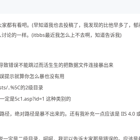
防大家都有看吧。(早知道我也去投稿了，我发现的比他早多了，郁
讨论的一样。(itbbs最近我怎么上不去啊，知道告诉我)
以导致错误不能跳过而活生生的把数据文件连接暴出来
错误提示就算你怎么暴也没有用
s/..%5C的2级目录
5c1.asp?id=1 这种类别的
，绝对路径是暴不出来的。还有我补充一点应该是 IIS 4.0 
人说一定是二级目录，呵呵，我可以告诉大家那是错误的。应该是