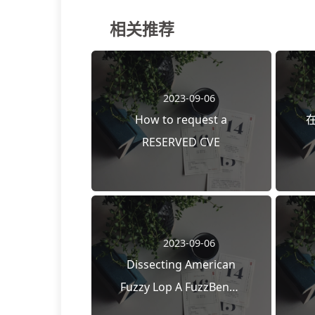
相关推荐
2023-09-06
How to request a
在
RESERVED CVE
2023-09-06
Dissecting American
Fuzzy Lop A FuzzBench
Evaluation 要点