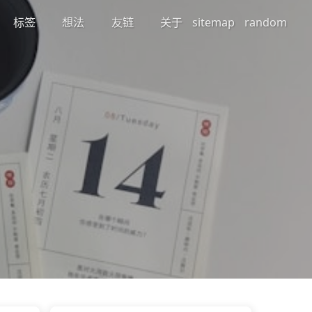
标签
想法
友链
关于
sitemap
random