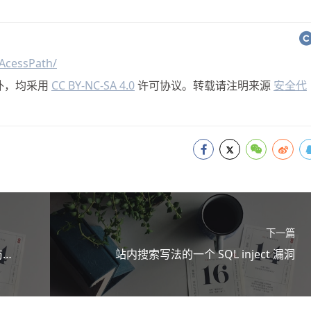
AcessPath/
外，均采用
CC BY-NC-SA 4.0
许可协议。转载请注明来源
安全代
下一篇
防删
站内搜索写法的一个 SQL inject 漏洞