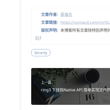
文章作者:
曼福吉
文章链接:
https://usmacd.com/cn/5c
版权声明:
本博客所有文章除特别声明
码
！
Security
上一篇
ring3 下挂钩Native API 简单实现文件
除