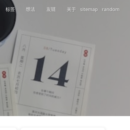
标签
想法
友链
关于
sitemap
random