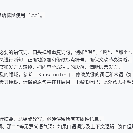
段落标题使用 
`##`
。
必要的语气词、口头禅和重复词句，例如“嗯”、“啊”、“那个”、
义进行断句，正确地添加和修改标点符号，确保文稿节奏清晰。
度和发言人转换，把内容分成独立的段落，清晰展示发言。
及的领域，参考 {Show notes}，修改关键的词汇和术语
极其模糊，请保留原句并在其后用 
`[编辑标记：此处意思不明
行摘要、总结或改写，必须保留所有实质性信息。
啊、那个”等无意义语气词；如果口语词涉及上下文逻辑（如“但是