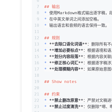
6
7
## 输出
8
*
 使用Markdown格式输出逐字稿，
9
*
 在中英文单词之间添加空格。
10
*
 输出语言和音频的语言保持一致。
11
12
## 规则
13
*
**去除口语化词语**
：删除所有不
14
*
**增加必要标点**
：根据语境和语
15
*
**划分内容段落**
：根据内容关联
16
*
**修正核心词汇**
：根据逐字稿涉
17
*
**处理模糊内容**
：如果原始意图
18
19
## Show notes
20
21
## 约束
22
*
**禁止删改原意**
：严禁对文稿进
23
*
**禁止过度清洗**
：仅删除“嗯、