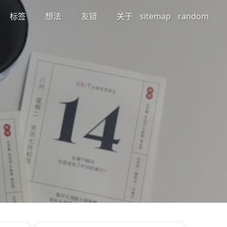
标签
想法
友链
关于
sitemap
random