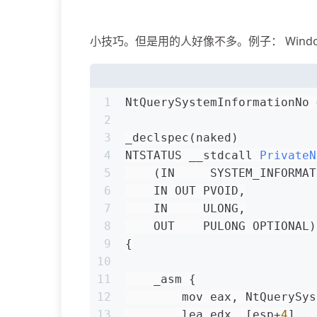
小技巧。但是用的人好像不多。例子： Windows
1
NtQuerySystemInformationNo 
2
3
_declspec(naked)
4
NTSTATUS __stdcall 
PrivateN
5
(IN     SYSTEM_INFORMAT
6
    IN OUT PVOID,
7
    IN     ULONG,
8
    OUT    PULONG OPTIONAL)
9
{
10
11
    _asm {
12
        mov eax, NtQuerySys
13
        lea edx, [esp+
4
]