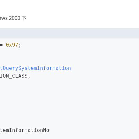
 2000 下
= 
0x97
;
tQuerySystemInformation
ION_CLASS,
temInformationNo