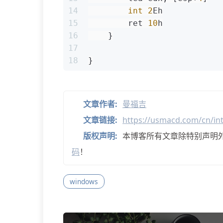
14
int
2
Eh
15
        ret 
10
h
16
    }
17
18
}
文章作者:
曼福吉
文章链接:
https://usmacd.com/cn/int
版权声明:
本博客所有文章除特别声明
码
！
windows