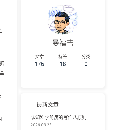
金
曼福吉
文章
标签
分类
176
18
0
据
基
演
最新文章
认知科学角度的写作八原则
对
2026-06-25