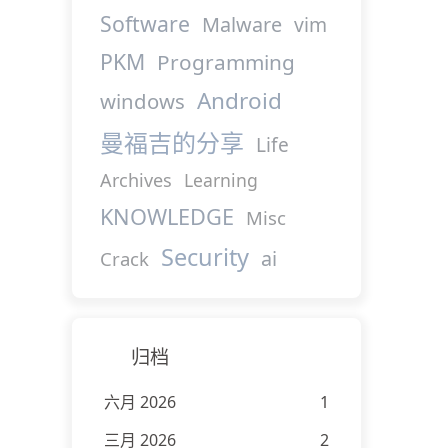
Software
Malware
vim
PKM
Programming
Android
windows
曼福吉的分享
Life
Archives
Learning
KNOWLEDGE
Misc
Security
ai
Crack
归档
六月 2026
1
三月 2026
2