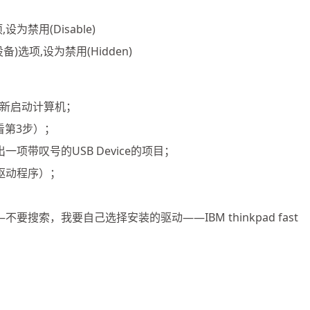
,设为禁用(Disable)
线设备)选项,设为禁用(Hidden)
后重新启动计算机；
看第3步）；
项带叹号的USB Device的项目；
的驱动程序）；
搜索，我要自己选择安装的驱动——IBM thinkpad fast
；