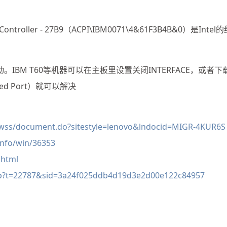
ace Controller - 27B9（ACPI\IBM0071\4&61F3B4B&0）是Intel
动。IBM T60等机器可以在主板里设置关闭INTERFACE，或者下
ared Port）就可以解决
.wss/document.do?sitestyle=lenovo&lndocid=MIGR-4KUR6S
info/win/36353
.html
php?t=22787&sid=3a24f025ddb4d19d3e2d00e122c84957