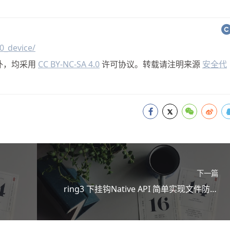
0_device/
外，均采用
CC BY-NC-SA 4.0
许可协议。转载请注明来源
安全代
下一篇
ring3 下挂钩Native API 简单实现文件防删
除