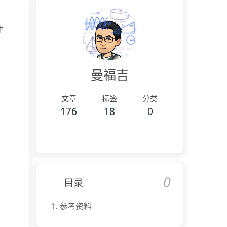
件
曼福吉
文章
标签
分类
176
18
0
0
目录
1.
参考资料