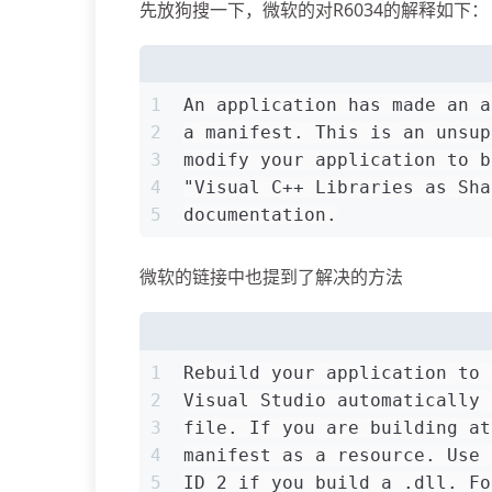
先放狗搜一下，微软的对R6034的解释如下：
1
An application has made an a
2
a manifest. This is an unsup
3
modify your application to b
4
"Visual C++ Libraries as Sha
5
documentation.
微软的链接中也提到了解决的方法
1
Rebuild your application to 
2
Visual Studio automatically 
3
file. If you are building at
4
manifest as a resource. Use 
5
ID 2 if you build a .dll. Fo