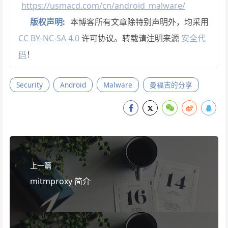
https://usmacd.com/cn/android_malware/
版权声明:
本博客所有文章除特别声明外，均采用
CC BY-NC-SA 4.0
许可协议。转载请注明来源
安全代
码
！
Security
Android
Malware
曼福吉的分享
上一篇
mitmproxy 简介