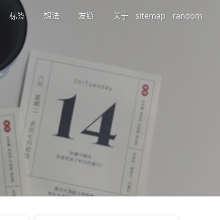
标签
想法
友链
关于
sitemap
random