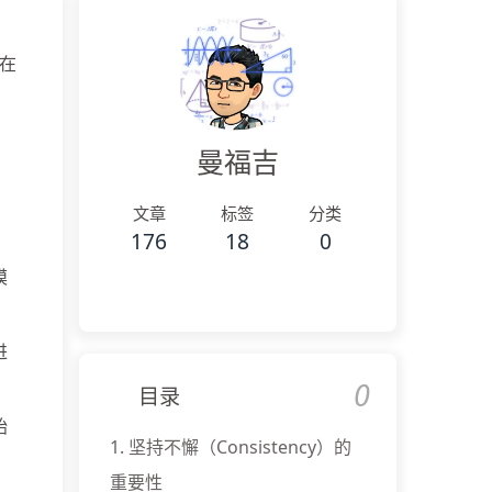
在
曼福吉
文章
标签
分类
176
18
0
模
进
0
目录
始
1.
坚持不懈（Consistency）的
重要性