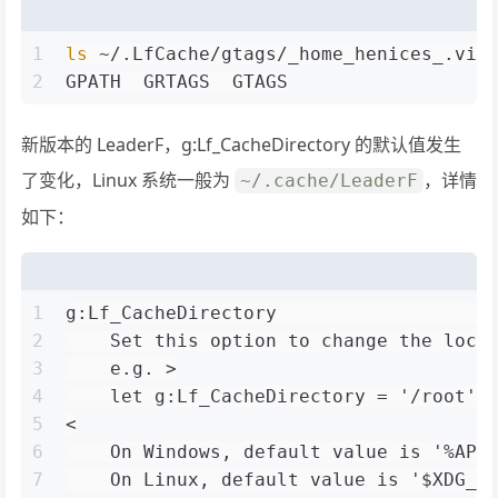
1
ls
 ~/.LfCache/gtags/_home_henices_.vim
2
GPATH  GRTAGS  GTAGS
新版本的 LeaderF，g:Lf_CacheDirectory 的默认值发生
了变化，Linux 系统一般为
，详情
~/.cache/LeaderF
如下：
1
g:Lf_CacheDirectory                   
2
    Set this option to change the loca
3
    e.g. >
4
    let g:Lf_CacheDirectory = '/root'
5
<
6
    On Windows, default value is '%APP
7
    On Linux, default value is '$XDG_C