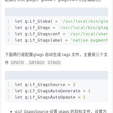
1
let g:Lf_Global = 
'/usr/local/bin/glob
2
let g:Lf_Gtags = 
'/usr/local/bin/gtags
3
let g:Lf_Gtagsconf = 
'/usr/local/share
4
let g:Lf_Gtagslabel = 
'native-pygments
下面两行是配置gtags 自动生成 tags 文件，主要是三个文
件
,
GPATH
GRTAGS
GTAGS
1
let g:Lf_GtagsSource = 
2
2
let g:Lf_GtagsAutoGenerate = 
1
3
let g:Lf_GtagsAutoUpdate = 
1
g:Lf_GtagsSource 设置 gtags 的目标文件，设置为