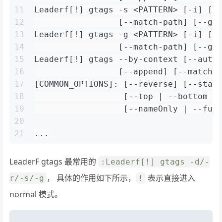
11
Leaderf[!] gtags -s <PATTERN> [-i] [-
12
                 [--match-path] [--gt
13
Leaderf[!] gtags -g <PATTERN> [-i] [-
14
                 [--match-path] [--gt
15
Leaderf[!] gtags --by-context [--auto
16
                 [--append] [--match-
17
[COMMON_OPTIONS]: [--reverse] [--stay
18
                  [--top | --bottom |
19
                  [--nameOnly | --ful
20
21
...
LeaderF gtags 最常用的
:Leaderf[!] gtags -d/-
， 具体的作用如下所示，
表示直接进入
r/-s/-g
!
normal 模式。