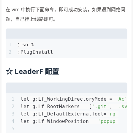
在 vim 中执行下面命令，即可成功安装，如果遇到网络问
题，自己挂上线路即可。
1
：so %
2
:PlugInstall
☆ LeaderF 配置
1
let g:Lf_WorkingDirectoryMode = 
'Ac'
2
let g:Lf_RootMarkers = [
'.git'
, 
'.svn
3
let g:Lf_DefaultExternalTool=
'rg'
4
let g:Lf_WindowPosition = 
'popup'
5