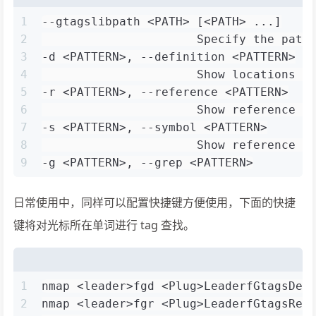
1
--gtagslibpath <PATH> [<PATH> ...]
2
                      Specify the path
3
-d <PATTERN>, --definition <PATTERN>
4
                      Show locations o
5
-r <PATTERN>, --reference <PATTERN>
6
                      Show reference t
7
-s <PATTERN>, --symbol <PATTERN>
8
                      Show reference t
9
-g <PATTERN>, --grep <PATTERN>
日常使用中，同样可以配置快捷键方便使用，下面的快捷
键将对光标所在单词进行 tag 查找。
1
nmap <leader>fgd <Plug>LeaderfGtagsDef
2
nmap <leader>fgr <Plug>LeaderfGtagsRef