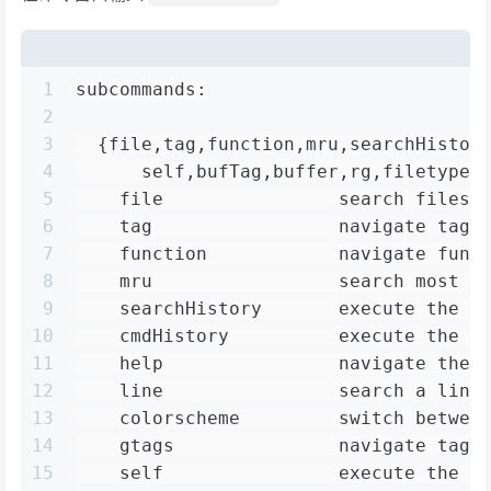
1
subcommands:
2
3
  {file,tag,function,mru,searchHistor
4
      self,bufTag,buffer,rg,filetype,
5
    file                search files
6
    tag                 navigate tags
7
    function            navigate func
8
    mru                 search most r
9
    searchHistory       execute the s
10
    cmdHistory          execute the c
11
    help                navigate the 
12
    line                search a line
13
    colorscheme         switch betwee
14
    gtags               navigate tags
15
    self                execute the c