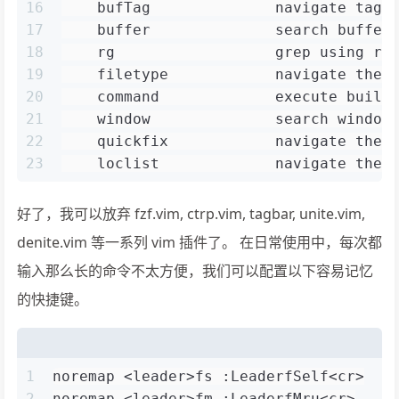
16
    bufTag              navigate tags
17
    buffer              search buffer
18
    rg                  grep using rg
19
    filetype            navigate the 
20
    command             execute built
21
    window              search window
22
    quickfix            navigate the 
23
    loclist             navigate the 
好了，我可以放弃 fzf.vim, ctrp.vim, tagbar, unite.vim,
denite.vim 等一系列 vim 插件了。 在日常使用中，每次都
输入那么长的命令不太方便，我们可以配置以下容易记忆
的快捷键。
1
noremap <leader>fs :LeaderfSelf<cr>
2
noremap <leader>fm :LeaderfMru<cr>