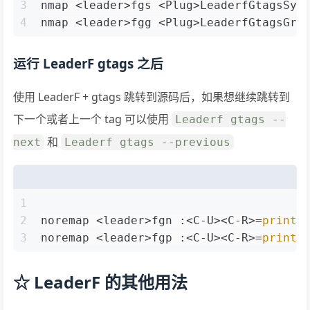
3
nmap <leader>fgs <Plug>LeaderfGtagsSym
4
nmap <leader>fgg <Plug>LeaderfGtagsGre
运行 LeaderF gtags 之后
使用 LeaderF + gtags 跳转到源码后，如果想继续跳转到
下一个或者上一个 tag 可以使用
Leaderf gtags --
和
next
Leaderf gtags --previous
1
2
noremap <leader>fgn :<C-U><C-R>=
printf
3
noremap <leader>fgp :<C-U><C-R>=
printf
☆ LeaderF 的其他用法