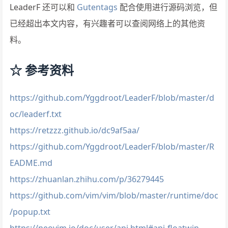
LeaderF 还可以和
Gutentags
配合使用进行源码浏览，但
已经超出本文内容，有兴趣者可以查阅网络上的其他资
料。
☆ 参考资料
https://github.com/Yggdroot/LeaderF/blob/master/d
oc/leaderf.txt
https://retzzz.github.io/dc9af5aa/
https://github.com/Yggdroot/LeaderF/blob/master/R
EADME.md
https://zhuanlan.zhihu.com/p/36279445
https://github.com/vim/vim/blob/master/runtime/doc
/popup.txt
https://neovim.io/doc/user/api.html#api-floatwin