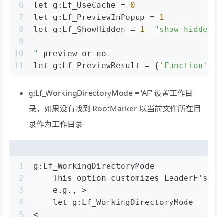
6
let g:Lf_UseCache = 
0
7
let g:Lf_PreviewInPopup = 
1
8
let g:Lf_ShowHidden = 
1
"show hidden
9
10
"
 preview or not
11
let g:Lf_PreviewResult = {
'Function'
:
g:Lf_WorkingDirectoryMode = ‘AF’ 设置工作目
录，如果没有找到 RootMarker 以当前文件所在目
录作为工作目录
1
g:Lf_WorkingDirectoryMode            
2
    This option customizes LeaderF's 
3
    e.g., >
4
    let g:Lf_WorkingDirectoryMode = '
5
<