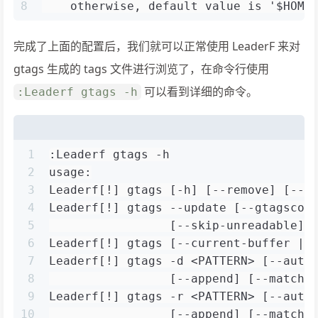
8
    otherwise, default value is '$HOME
完成了上面的配置后，我们就可以正常使用 LeaderF 来对
gtags 生成的 tags 文件进行浏览了，在命令行使用
可以看到详细的命令。
:Leaderf gtags -h
1
:Leaderf gtags -h
2
usage:
3
Leaderf[!] gtags [-h] [--remove] [--r
4
Leaderf[!] gtags --update [--gtagscon
5
                 [--skip-unreadable] 
6
Leaderf[!] gtags [--current-buffer | 
7
Leaderf[!] gtags -d <PATTERN> [--auto
8
                 [--append] [--match-
9
Leaderf[!] gtags -r <PATTERN> [--auto
10
                 [--append] [--match-