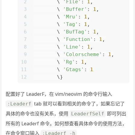
2
        \ 
'File'
: 
1
,
3
        \ 
'Buffer'
: 
1
,
4
        \ 
'Mru'
: 
1
,
5
        \ 
'Tag'
: 
1
,
6
        \ 
'BufTag'
: 
1
,
7
        \ 
'Function'
: 
1
,
8
        \ 
'Line'
: 
1
,
9
        \ 
'Colorscheme'
: 
1
,
10
        \ 
'Rg'
: 
1
,
11
        \ 
'Gtags'
: 
1
12
        \}
配置好了 LeaderF，在 vim/neovim 的命令行输入
tab 就可以看到相关的命令了，如果忘记了
:Leaderf
具体的命令也没有关系，使用
即可列出
LeaderfSelf
所有的 Leaderf 命令。如何想查看具体命令的使用方法，
在命令窗口输入
:Leaderf -h