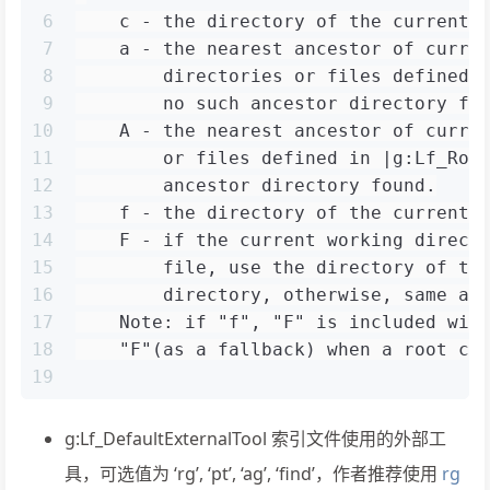
6
    c - the directory of the current 
7
    a - the nearest ancestor of curre
8
        directories or files defined 
9
        no such ancestor directory fo
10
    A - the nearest ancestor of curre
11
        or files defined in |g:Lf_Roo
12
        ancestor directory found.
13
    f - the directory of the current 
14
    F - if the current working direct
15
        file, use the directory of th
16
        directory, otherwise, same as
17
    Note: if "f", "F" is included wit
18
    "F"(as a fallback) when a root ca
19
g:Lf_DefaultExternalTool 索引文件使用的外部工
具，可选值为 ‘rg’, ‘pt’, ‘ag’, ‘find’，作者推荐使用
rg