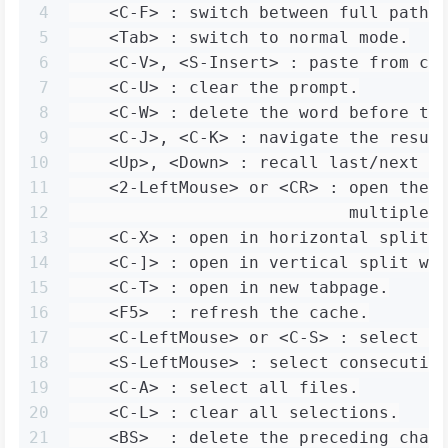
4
    <C-F> : switch between full path 
5
    <Tab> : switch to normal mode.
6
    <C-V>, <S-Insert> : paste from cl
7
    <C-U> : clear the prompt.
8
    <C-W> : delete the word before th
9
    <C-J>, <C-K> : navigate the resul
10
    <Up>, <Down> : recall last/next i
11
    <2-LeftMouse> or <CR> : open the 
12
                            multiple 
13
    <C-X> : open in horizontal split 
14
    <C-]> : open in vertical split wi
15
    <C-T> : open in new tabpage.
16
    <F5>  : refresh the cache.
17
    <C-LeftMouse> or <C-S> : select m
18
    <S-LeftMouse> : select consecutiv
19
    <C-A> : select all files.
20
    <C-L> : clear all selections.
21
    <BS>  : delete the preceding char