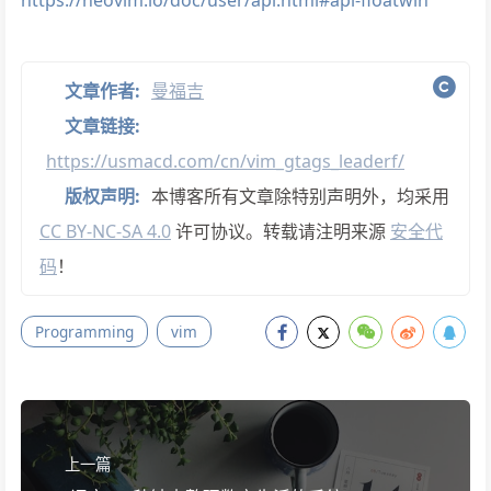
文章作者:
曼福吉
文章链接:
https://usmacd.com/cn/vim_gtags_leaderf/
版权声明:
本博客所有文章除特别声明外，均采用
CC BY-NC-SA 4.0
许可协议。转载请注明来源
安全代
码
！
Programming
vim
上一篇