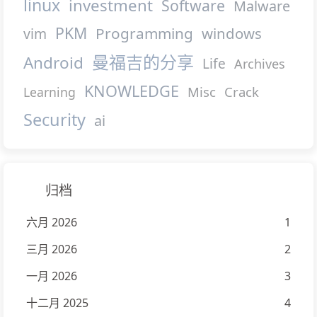
linux
investment
Software
Malware
PKM
Programming
windows
vim
曼福吉的分享
Android
Life
Archives
KNOWLEDGE
Misc
Crack
Learning
Security
ai
归档
六月 2026
1
三月 2026
2
一月 2026
3
十二月 2025
4