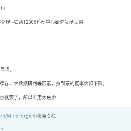
支付
序兑现 –铁路12306科创中心研究员杨立鹏
最靠谱。
n 缓存，大数据研判等因素，抢到票的概率大幅下降。
点钱罢了，所以不用太焦虑
et/p/MindForge
小报童专栏
享》