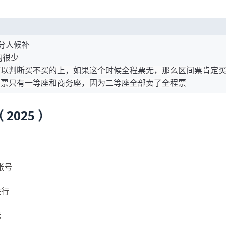
分人候补
的很少
可以判断买不买的上，如果这个时候全程票无，那么区间票肯定
间票只有一等座和商务座，因为二等座全部卖了全程票
2025 ）
开帐号
进行
无