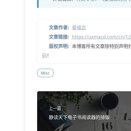
文章作者:
曼福吉
文章链接:
https://usmacd.com/cn/123
版权声明:
本博客所有文章除特别声明
码
！
Misc
上一篇
静读天下电子书阅读器的排版