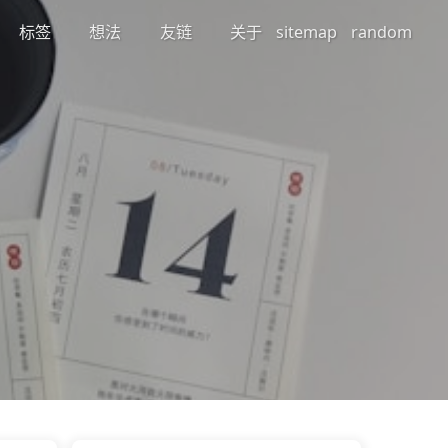
标签
想法
友链
关于
sitemap
random