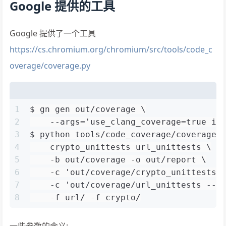
Google 提供的工具
Google 提供了一个工具
https://cs.chromium.org/chromium/src/tools/code_c
overage/coverage.py
1
$ gn gen out/coverage \
2
    --args='use_clang_coverage=true is
3
$ python tools/code_coverage/coverage.
4
    crypto_unittests url_unittests \
5
    -b out/coverage -o out/report \
6
    -c 'out/coverage/crypto_unittests'
7
    -c 'out/coverage/url_unittests --g
8
    -f url/ -f crypto/