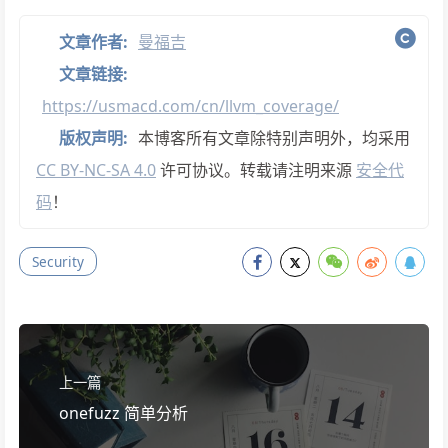
文章作者:
曼福吉
文章链接:
https://usmacd.com/cn/llvm_coverage/
版权声明:
本博客所有文章除特别声明外，均采用
CC BY-NC-SA 4.0
许可协议。转载请注明来源
安全代
码
！
Security
上一篇
onefuzz 简单分析