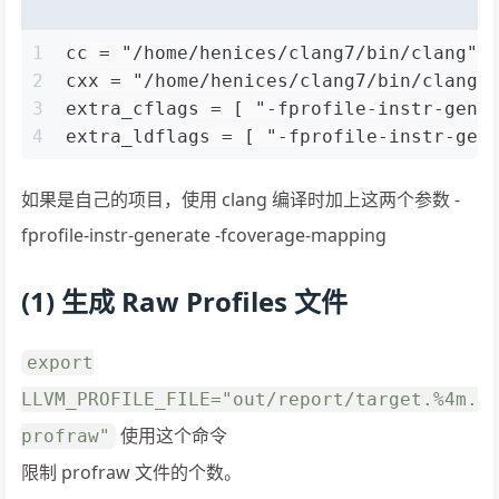
1
cc = "/home/henices/clang7/bin/clang"
2
cxx = "/home/henices/clang7/bin/clang+
3
extra_cflags = [ "-fprofile-instr-gene
4
extra_ldflags = [ "-fprofile-instr-gen
如果是自己的项目，使用 clang 编译时加上这两个参数 -
fprofile-instr-generate -fcoverage-mapping
(1) 生成 Raw Profiles 文件
export
LLVM_PROFILE_FILE="out/report/target.%4m.
使用这个命令
profraw"
限制 profraw 文件的个数。