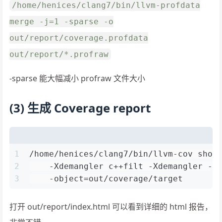
/home/henices/clang7/bin/llvm-profdata
merge -j=1 -sparse -o
out/report/coverage.profdata
out/report/*.profraw
-sparse 能大幅减小 profraw 文件大小
(3) 生成 Coverage report
1
/home/henices/clang7/bin/llvm-cov show
2
    -Xdemangler c++filt -Xdemangler -n
3
    -object=out/coverage/target
打开 out/report/index.html 可以看到详细的 html 报告，