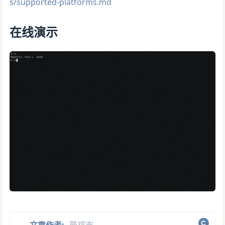
s/supported-platforms.md
在线演示