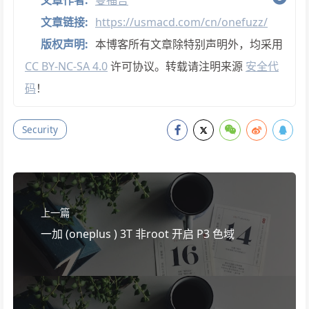
文章作者:
曼福吉
文章链接:
https://usmacd.com/cn/onefuzz/
版权声明:
本博客所有文章除特别声明外，均采用
CC BY-NC-SA 4.0
许可协议。转载请注明来源
安全代
码
！
Security
上一篇
一加 (oneplus ) 3T 非root 开启 P3 色域