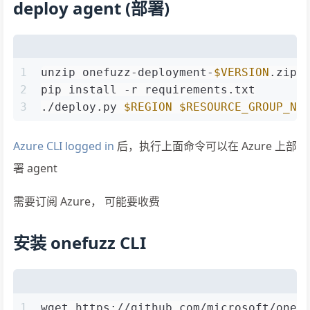
deploy agent (部署)
1
unzip onefuzz-deployment-
$VERSION
.zip
2
pip install -r requirements.txt
3
./deploy.py 
$REGION
$RESOURCE_GROUP_NA
Azure CLI logged in
后，执行上面命令可以在 Azure 上部
署 agent
需要订阅 Azure， 可能要收费
安装 onefuzz CLI
1
wget https://github.com/microsoft/onef