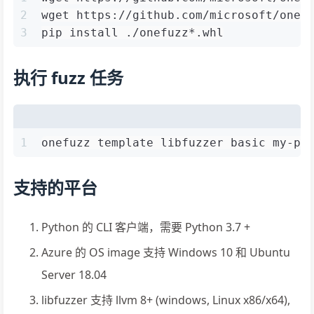
2
wget https://github.com/microsoft/onef
3
pip install ./onefuzz*.whl
执行 fuzz 任务
1
onefuzz template libfuzzer basic my-pr
支持的平台
Python 的 CLI 客户端，需要 Python 3.7 +
Azure 的 OS image 支持 Windows 10 和 Ubuntu
Server 18.04
libfuzzer 支持 llvm 8+ (windows, Linux x86/x64),