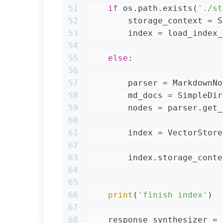
51
if
 os.path.exists(
'./st
52
        storage_context = S
53
        index = load_index_
54
55
else
:
56
57
        parser = MarkdownNo
58
        md_docs = SimpleDir
59
        nodes = parser.get_
60
61
        index = VectorStore
62
63
        index.storage_conte
64
65
66
print
(
'finish index'
)
67
68
    response_synthesizer = 