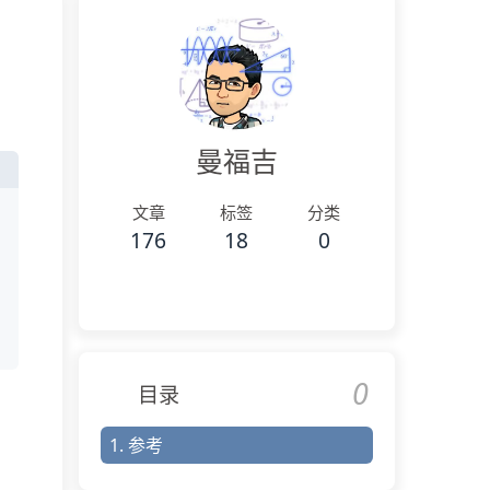
曼福吉
文章
标签
分类
176
18
0
0
目录
1.
参考