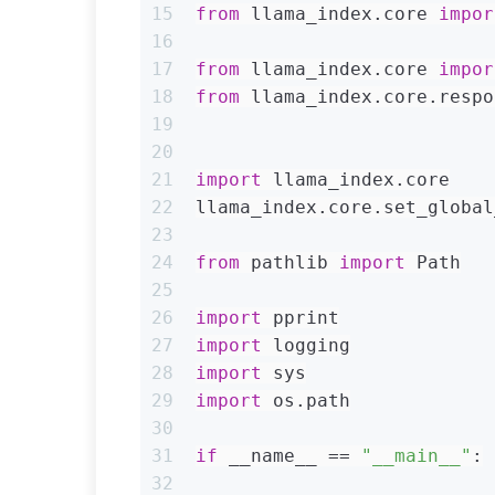
15
from
 llama_index.core 
impor
16
17
from
 llama_index.core 
impor
18
from
 llama_index.core.respo
19
20
21
import
 llama_index.core
22
llama_index.core.set_global
23
24
from
 pathlib 
import
 Path
25
26
import
 pprint
27
import
 logging
28
import
 sys
29
import
 os.path
30
31
if
 __name__ == 
"__main__"
:
32