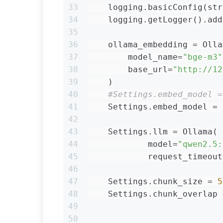
33
    logging.basicConfig(str
34
    logging.getLogger().add
35
36
    ollama_embedding = Olla
37
        model_name=
"bge-m3"
38
        base_url=
"http://12
39
    )
40
#Settings.embed_model =
41
    Settings.embed_model = 
42
43
    Settings.llm = Ollama(
44
            model=
"qwen2.5:
45
            request_timeout
46
47
    Settings.chunk_size = 
5
48
    Settings.chunk_overlap 
49
50