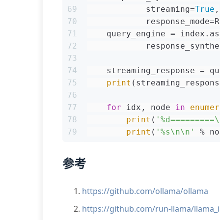
69
            streaming=
True
,
70
            response_mode=R
71
    query_engine = index.as
72
            response_synthe
73
74
    streaming_response = qu
75
print
(streaming_respons
76
77
for
 idx, node 
in
enumer
78
print
(
'%d=========\
79
print
(
'%s\n\n'
 % no
参考
https://github.com/ollama/ollama
https://github.com/run-llama/llama_