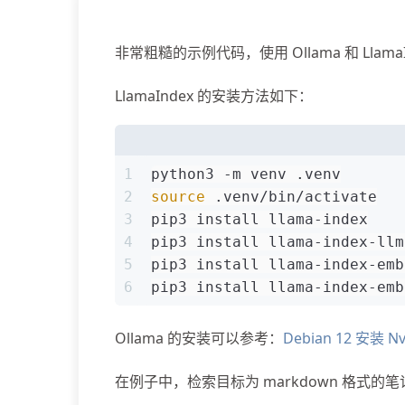
非常粗糙的示例代码，使用 Ollama 和 Lla
LlamaIndex 的安装方法如下：
1
python3 -m venv .venv
2
source
 .venv/bin/activate
3
pip3 install llama-index
4
pip3 install llama-index-llm
5
pip3 install llama-index-emb
6
pip3 install llama-index-emb
Ollama 的安装可以参考：
Debian 12 安装 N
在例子中，检索目标为 markdown 格式的