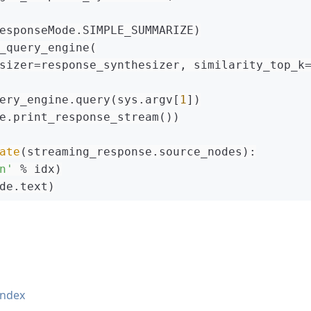
esponseMode.SIMPLE_SUMMARIZE)
_query_engine(
sizer=response_synthesizer, similarity_top_k
ery_engine.query(sys.argv[
1
])
e.print_response_stream())
ate
(streaming_response.source_nodes):
n'
 % idx)
de.text)
index