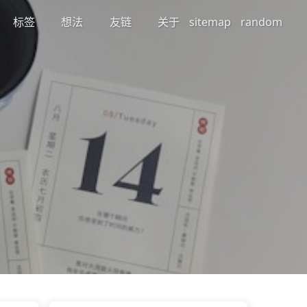
标签
想法
友链
关于
sitemap
random