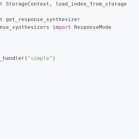
t
 StorageContext, load_index_from_storage
t
 get_response_synthesizer
nse_synthesizers 
import
 ResponseMode
_handler(
"simple"
)