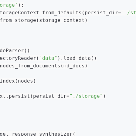
orage'
):
torageContext.from_defaults(persist_dir=
"./s
from_storage(storage_context)
deParser()
ectoryReader(
"data"
).load_data()
nodes_from_documents(md_docs)
Index(nodes)
xt.persist(persist_dir=
"./storage"
)
get_response_synthesizer(