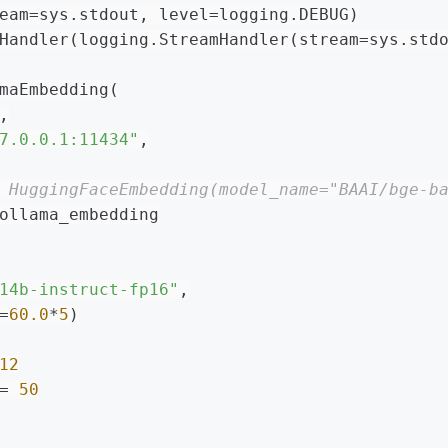
eam=sys.stdout, level=logging.DEBUG)
Handler(logging.StreamHandler(stream=sys.std
maEmbedding(
,
7.0.0.1:11434"
,
 HuggingFaceEmbedding(model_name="BAAI/bge-b
ollama_embedding
14b-instruct-fp16"
,
=
60.0
*
5
)
12
= 
50