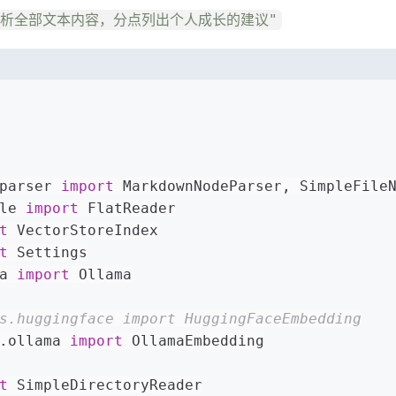
py "分析全部文本内容，分点列出个人成长的建议"
parser 
import
 MarkdownNodeParser, SimpleFile
le 
import
 FlatReader
t
 VectorStoreIndex
t
 Settings
a 
import
 Ollama
s.huggingface import HuggingFaceEmbedding
.ollama 
import
 OllamaEmbedding
t
 SimpleDirectoryReader