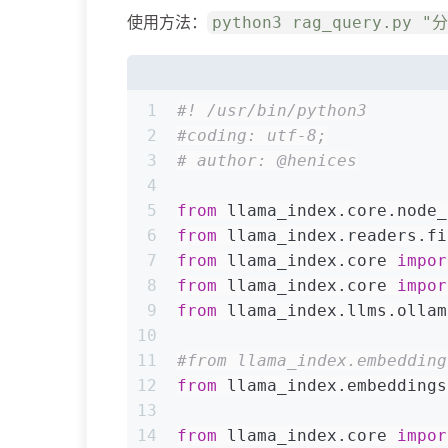
使用方法：
python3 rag_query.
1
#! /usr/bin/python3
2
#coding: utf-8;
3
# author: @henices
4
5
from
 llama_index.core.node_
6
from
 llama_index.readers.fi
7
from
 llama_index.core 
impor
8
from
 llama_index.core 
impor
9
from
 llama_index.llms.ollam
10
11
#from llama_index.embedding
12
from
 llama_index.embeddings
13
14
from
 llama_index.core 
impor