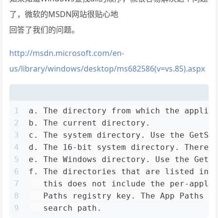
了，微软的MSDN网站很贴心地
回答了我们的问题。
http://msdn.microsoft.com/en-
us/library/windows/desktop/ms682586(v=vs.85).aspx
1
a. The directory from which the applic
2
b. The current directory.
3
c. The system directory. Use the GetSy
4
d. The 16-bit system directory. There 
5
e. The Windows directory. Use the GetW
6
f. The directories that are listed in 
7
   this does not include the per-appli
8
   Paths registry key. The App Paths k
9
   search path.