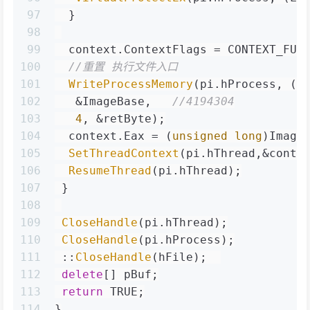
97
  }
98
99
  context.ContextFlags = CONTEXT_FUL
100
//重置 执行文件入口
101
WriteProcessMemory
(pi.hProcess, (
v
102
   &ImageBase,   
//4194304
103
4
, &retByte);
104
  context.Eax = (
unsigned
long
)Image
105
SetThreadContext
(pi.hThread,&conte
106
ResumeThread
(pi.hThread);
107
 }
108
109
CloseHandle
(pi.hThread);
110
CloseHandle
(pi.hProcess);
111
 ::
CloseHandle
(hFile);  
112
delete
[] pBuf;
113
return
 TRUE;
114
}