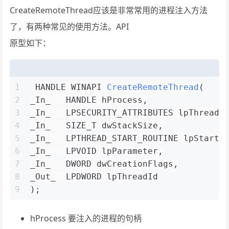
CreateRemoteThread应该是非常常用的进程注入方法
了，有两种常见的使用方法。API
原型如下：
1
HANDLE WINAPI 
CreateRemoteThread
(
2
_In_   HANDLE hProcess,
3
_In_   LPSECURITY_ATTRIBUTES lpThreadA
4
_In_   SIZE_T dwStackSize,
5
_In_   LPTHREAD_START_ROUTINE lpStartA
6
_In_   LPVOID lpParameter,
7
_In_   DWORD dwCreationFlags,
8
_Out_  LPDWORD lpThreadId
9
)
;
hProcess 要注入的进程的句柄