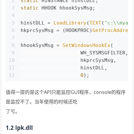
2
static
 HINSTANCE hinstDLL; 
3
static
 HHOOK hhookSysMsg; 
4
5
hinstDLL = 
LoadLibrary
(
TEXT
(
"c:\\myap
6
hkprcSysMsg = (HOOKPROC)
GetProcAddres
7
8
hhookSysMsg = 
SetWindowsHookEx
( 
9
                    WH_SYSMSGFILTER,
10
                    hkprcSysMsg,
11
                    hinstDLL,
12
0
); 
值得一提的是这个API只能监控GUI程序，console的程序
是监控不了。当年使用的时候还吃
了亏。
1.2 lpk.dll