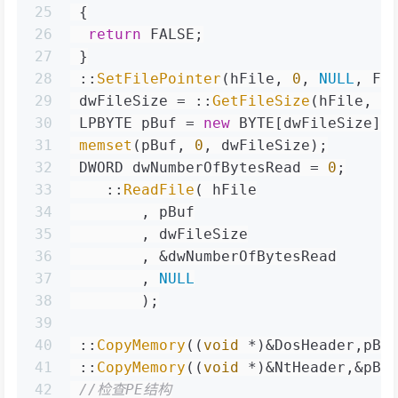
25
 {
26
return
 FALSE;
27
 }
28
 ::
SetFilePointer
(hFile, 
0
, 
NULL
, FI
29
 dwFileSize = ::
GetFileSize
(hFile, 
N
30
 LPBYTE pBuf = 
new
 BYTE[dwFileSize];
31
memset
(pBuf, 
0
, dwFileSize);
32
 DWORD dwNumberOfBytesRead = 
0
;
33
    ::
ReadFile
( hFile
34
        , pBuf
35
        , dwFileSize
36
        , &dwNumberOfBytesRead
37
        , 
NULL
38
        );
39
40
 ::
CopyMemory
((
void
 *)&DosHeader,pBu
41
 ::
CopyMemory
((
void
 *)&NtHeader,&pBu
42
//检查PE结构