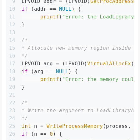
9
LPVOID addr = (LPVOID)
GetProcAddress
(
10
if
 (addr == 
NULL
) {
11
printf
(
"Error: the LoadLibraryA
12
}
13
14
/*
15
* Allocate new memory region inside t
16
*/
17
LPVOID arg = (LPVOID)
VirtualAllocEx
(p
18
if
 (arg == 
NULL
) {
19
printf
(
"Error: the memory could
20
}
21
22
/*
23
* Write the argument to LoadLibraryA 
24
*/
25
int
 n = 
WriteProcessMemory
(process, a
26
if
 (n == 
0
) {