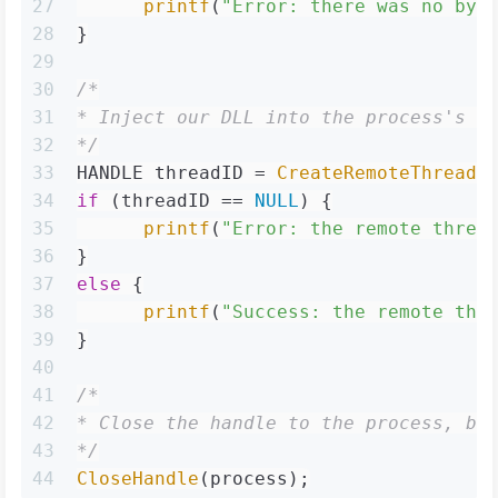
27
printf
(
"Error: there was no byt
28
}
29
30
/*
31
* Inject our DLL into the process's a
32
*/
33
HANDLE threadID = 
CreateRemoteThread
(
34
if
 (threadID == 
NULL
) {
35
printf
(
"Error: the remote threa
36
}
37
else
 {
38
printf
(
"Success: the remote thr
39
}
40
41
/*
42
* Close the handle to the process, be
43
*/
44
CloseHandle
(process);