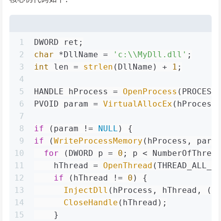
1
DWORD ret;
2
char
 *DllName = 
'c:\\MyDll.dll'
;
3
int
 len = 
strlen
(DllName) + 
1
;
4
5
HANDLE hProcess = 
OpenProcess
(PROCESS
6
PVOID param = 
VirtualAllocEx
(hProcess
7
8
if
 (param != 
NULL
) {
9
if
 (
WriteProcessMemory
(hProcess, para
10
for
 (DWORD p = 
0
; p < NumberOfThrea
11
    hThread = 
OpenThread
(THREAD_ALL_A
12
if
 (hThread != 
0
) {
13
InjectDll
(hProcess, hThread, (D
14
CloseHandle
(hThread);
15
    }