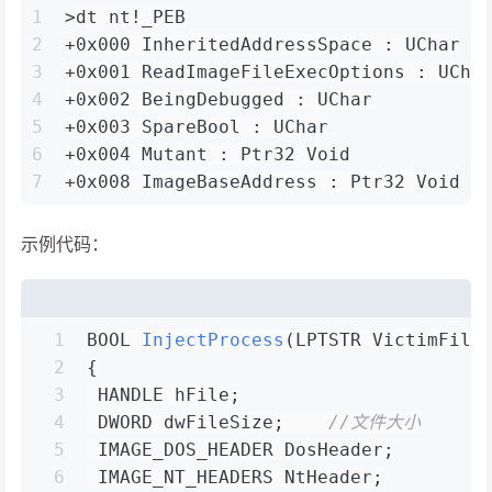
1
>dt nt!_PEB
2
+0x000 InheritedAddressSpace : UChar
3
+0x001 ReadImageFileExecOptions : UCha
4
+0x002 BeingDebugged : UChar
5
+0x003 SpareBool : UChar
6
+0x004 Mutant : Ptr32 Void
7
+0x008 ImageBaseAddress : Ptr32 Void
示例代码：
1
BOOL 
InjectProcess
(LPTSTR VictimFile
2
{
3
 HANDLE hFile;
4
 DWORD dwFileSize;    
//文件大小
5
 IMAGE_DOS_HEADER DosHeader;
6
 IMAGE_NT_HEADERS NtHeader;