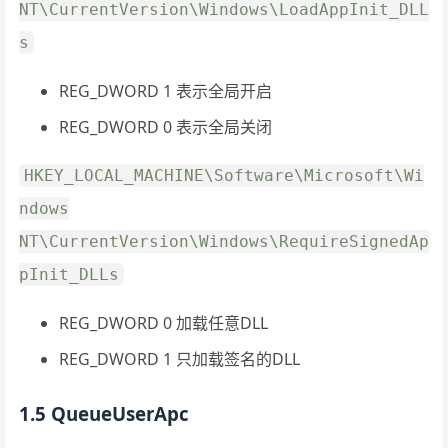
NT\CurrentVersion\Windows\LoadAppInit_DLL
s
REG_DWORD 1 表示全局开启
REG_DWORD 0 表示全局关闭
HKEY_LOCAL_MACHINE\Software\Microsoft\Wi
ndows
NT\CurrentVersion\Windows\RequireSignedAp
pInit_DLLs
REG_DWORD 0 加载任意DLL
REG_DWORD 1 只加载签名的DLL
1.5 QueueUserApc