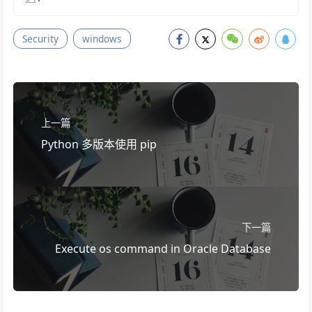
Security
windows
上一篇
Python 多版本使用 pip
下一篇
Execute os command in Oracle Database