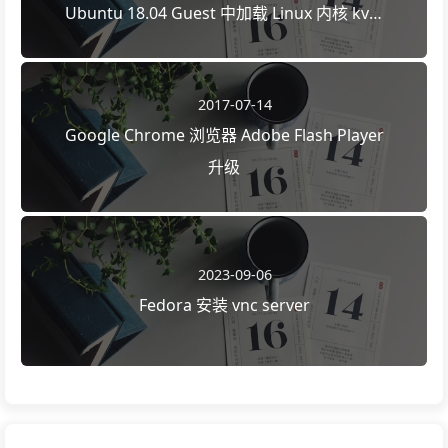
Ubuntu 18.04 Guest 中加载 Linux 内核 kvm
模块
2017-07-14
Google Chrome 浏览器 Adobe Flash Player
升级
2023-09-06
Fedora 安装 vnc server