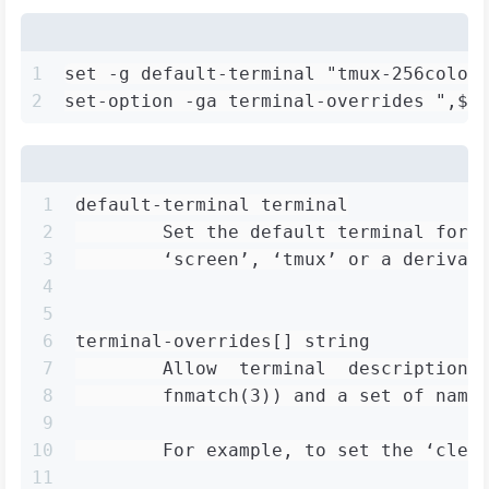
1
set -g default-terminal "tmux-256color
2
set-option -ga terminal-overrides ",${
1
default-terminal terminal
2
        Set the default terminal for 
3
        ‘screen’, ‘tmux’ or a derivat
4
5
6
terminal-overrides[] string
7
        Allow  terminal  descriptions
8
        fnmatch(3)) and a set of name
9
10
        For example, to set the ‘clea
11