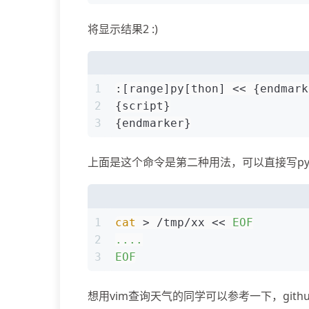
将显示结果2 :)
1
:[range]py[thon] << {endmark
2
{script}
3
{endmarker}
上面是这个命令是第二种用法，可以直接写pyt
1
cat
 > /tmp/xx << 
EOF
2
....
3
EOF
想用vim查询天气的同学可以参考一下，git