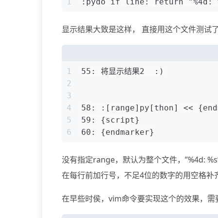
1
:pydo if line: return "%4d: 
显示结果大致是这样， 直接用这个文件测试
1
55: 将显示结果2  :)
2
3
4
58: :[range]py[thon] << {end
5
59: {script}
6
60: {endmarker}
没有指定range，默认为整个文件，”%4d: %s” % 
在每行前加行号，不足4位的数字的用空格补
在早些时侯，vim命令要实现这个的效果，