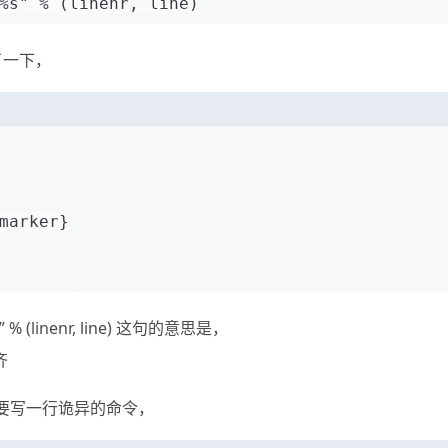
%s" % (linenr, line)
了一下，
marker}
(linenr, line) 这句的意思是，
齐
需要写一行诡异的命令，