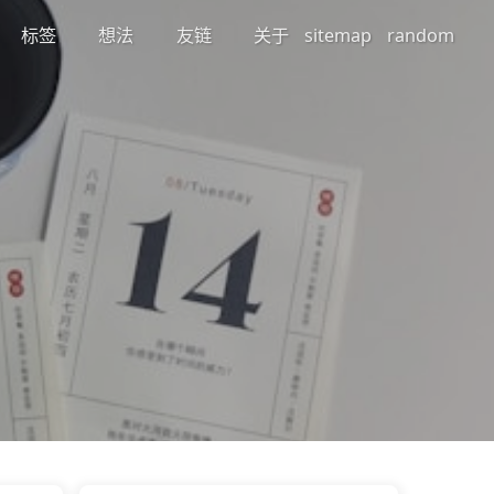
标签
想法
友链
关于
sitemap
random