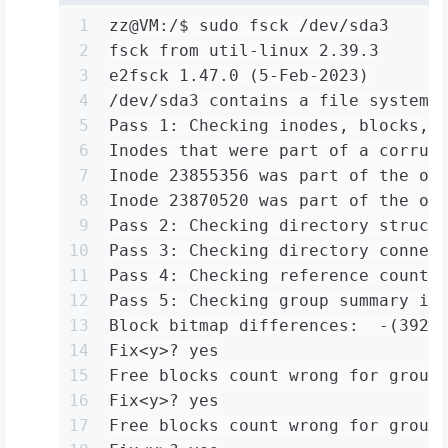
1
zz@VM:/$ sudo fsck /dev/sda3
2
fsck from util-linux 2.39.3
3
e2fsck 1.47.0 (5-Feb-2023)
4
/dev/sda3 contains a file system 
5
Pass 1: Checking inodes, blocks, 
6
Inodes that were part of a corrup
7
Inode 23855356 was part of the or
8
Inode 23870520 was part of the or
9
Pass 2: Checking directory struct
10
Pass 3: Checking directory connec
11
Pass 4: Checking reference counts
12
Pass 5: Checking group summary in
13
Block bitmap differences:  -(3920
14
Fix<y>? yes
15
Free blocks count wrong for group
16
Fix<y>? yes
17
Free blocks count wrong for group