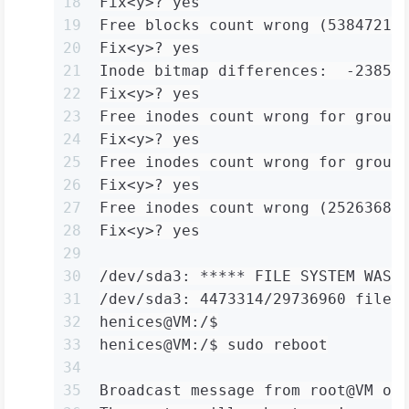
18
Fix<y>? yes
19
Free blocks count wrong (53847217
20
Fix<y>? yes
21
Inode bitmap differences:  -23855
22
Fix<y>? yes
23
Free inodes count wrong for group
24
Fix<y>? yes
25
Free inodes count wrong for group
26
Fix<y>? yes
27
Free inodes count wrong (25263684
28
Fix<y>? yes
29
30
/dev/sda3: ***** FILE SYSTEM WAS 
31
/dev/sda3: 4473314/29736960 files
32
henices@VM:/$
33
henices@VM:/$ sudo reboot
34
35
Broadcast message from root@VM on