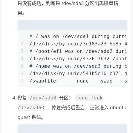
是没有成功，判断是 /dev/sda3 分区出现磁盘错
误。
1
# / was on /dev/sda1 during curtin
2
/dev/disk/by-uuid/3e183a23-6b85-4f
3
# /boot/efi was on /dev/sda2 durin
4
/dev/disk/by-uuid/432F-3632 /boot/
5
# /home was on /dev/sda3 during cu
6
/dev/disk/by-uuid/541b5e10-c371-40
7
/swapfile       none    swap    sw
修复
分区：
/dev/sda3
sudo fsck
，修复完成后重启，正常进入 ubuntu
/dev/sda3
guest 系统。