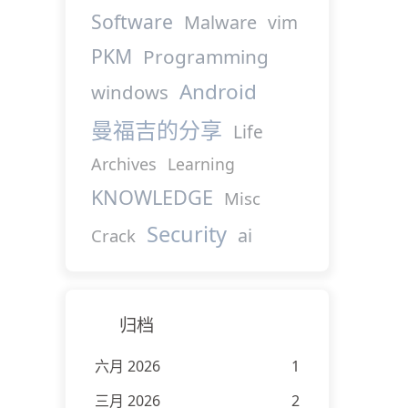
Software
Malware
vim
PKM
Programming
Android
windows
曼福吉的分享
Life
Archives
Learning
KNOWLEDGE
Misc
Security
ai
Crack
归档
六月 2026
1
三月 2026
2