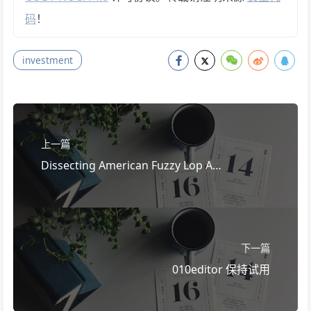
码
！
investment
上一篇
Dissecting American Fuzzy Lop A
FuzzBench Evaluation 要点
下一篇
010editor 保持试用