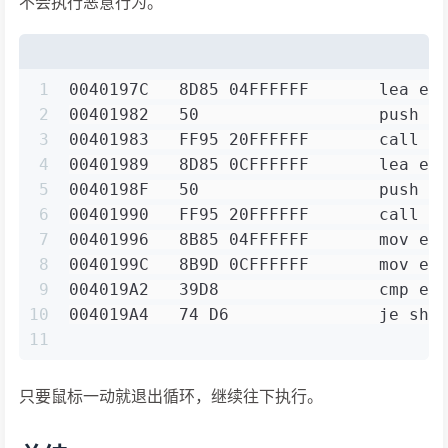
不会执行恶意行为。
1
0040197C   8D85 04FFFFFF       lea ea
2
00401982   50                  push e
3
00401983   FF95 20FFFFFF       call d
4
00401989   8D85 0CFFFFFF       lea ea
5
0040198F   50                  push e
6
00401990   FF95 20FFFFFF       call d
7
00401996   8B85 04FFFFFF       mov ea
8
0040199C   8B9D 0CFFFFFF       mov eb
9
004019A2   39D8                cmp ea
10
004019A4   74 D6               je sho
11
只要鼠标一动就退出循环，继续往下执行。