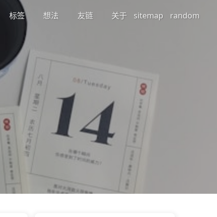
标签
想法
友链
关于
sitemap
random