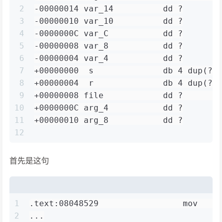
2
-00000014 var_14          dd ?
3
-00000010 var_10          dd ?
4
-0000000C var_C           dd ?
5
-00000008 var_8           dd ?
6
-00000004 var_4           dd ?
7
+00000000  s              db 4 dup(?)
8
+00000004  r              db 4 dup(?)
9
+00000008 file            dd ?       
10
+0000000C arg_4           dd ?
11
+00000010 arg_8           dd ?
12
首先是这句
1
.text:08048529                 mov    
2
...