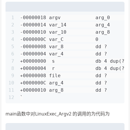
1
-00000018 argv            arg_0      
2
-00000014 var_14          arg_4
3
-00000010 var_10          arg_8
4
-0000000C var_C           0
5
-00000008 var_8           dd ?
6
-00000004 var_4           dd ?
7
+00000000  s              db 4 dup(?)
8
+00000004  r              db 4 dup(?)
9
+00000008 file            dd ?       
10
+0000000C arg_4           dd ?
11
+00000010 arg_8           dd ?
12
`
main函数中对LinuxExec_Argv2 的调用的为代码为