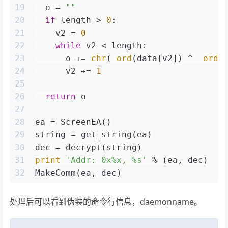
19
  o = 
""
20
if
 length > 
0
:
21
    v2 = 
0
22
while
 v2 < length:
23
      o += 
chr
( 
ord
(data[v2]) ^  
ord
(
24
      v2 += 
1
25
26
return
 o
27
28
ea = ScreenEA()
29
string = get_string(ea)
30
dec = decrypt(string)
31
print
'Addr: 0x%x, %s'
 % (ea, dec)
32
MakeComm(ea, dec)
处理后可以看到伪装的命令行信息，daemonname。