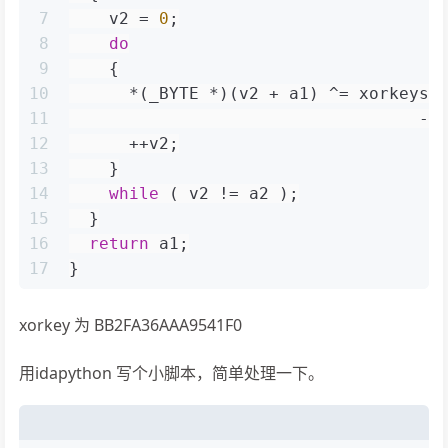
7
    v2 = 
0
;
8
do
9
    {
10
      *(_BYTE *)(v2 + a1) ^= xorkeys[
11
                                   - 
12
      ++v2;
13
    }
14
while
 ( v2 != a2 );
15
  }
16
return
 a1;
17
}
xorkey 为 BB2FA36AAA9541F0
用idapython 写个小脚本，简单处理一下。