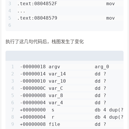
3
.text:0804852F                 mov    
4
...
5
.text:08048579                 mov    
6
执行了这几句代码后，栈图发生了变化
1
-00000018 argv            arg_0      
2
-00000014 var_14          dd ?
3
-00000010 var_10          dd ?
4
-0000000C var_C           dd ?
5
-00000008 var_8           dd ?
6
-00000004 var_4           dd ?
7
+00000000  s              db 4 dup(?)
8
+00000004  r              db 4 dup(?)
9
+00000008 file            dd ?       