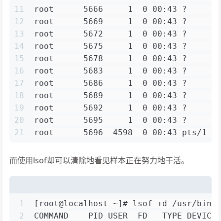
11
root      5666     1  0 00:43 ?      
12
root      5669     1  0 00:43 ?      
13
root      5672     1  0 00:43 ?      
14
root      5675     1  0 00:43 ?      
15
root      5678     1  0 00:43 ?      
16
root      5683     1  0 00:43 ?      
17
root      5686     1  0 00:43 ?      
18
root      5689     1  0 00:43 ?      
19
root      5692     1  0 00:43 ?      
20
root      5695     1  0 00:43 ?      
21
root      5696  4598  0 00:43 pts/1  
而使用lsof却可以清除地看见样本正在努力地干活。
1
[root@localhost ~]# lsof +d /usr/bin
2
COMMAND    PID USER  FD   TYPE DEVICE