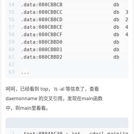
54
.data:080CBBCB                 db    
55
.data:080CBBCC                 db  36
56
.data:080CBBCD                 db  2D
57
.data:080CBBCE                 db  42
58
.data:080CBBCF                 db  46
59
.data:080CBBD0                 db    
60
.data:080CBBD1                 db    
61
.data:080CBBD2                 db    
62
63
...
呵呵，已经看到 top， ls -al 等信息了，查看
daemonname 的交叉引用，发现在main函数
中，到main里看看。
1
.text:0804AC30 ; int __cdecl main(int