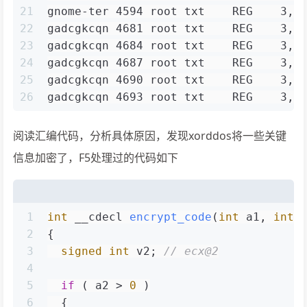
21
gnome-ter 4594 root txt    REG    3,1
22
gadcgkcqn 4681 root txt    REG    3,1
23
gadcgkcqn 4684 root txt    REG    3,1
24
gadcgkcqn 4687 root txt    REG    3,1
25
gadcgkcqn 4690 root txt    REG    3,1
26
gadcgkcqn 4693 root txt    REG    3,1
阅读汇编代码，分析具体原因，发现xorddos将一些关键
信息加密了，F5处理过的代码如下
1
int
 __cdecl 
encrypt_code
(
int
 a1, 
int
 
2
{
3
signed
int
 v2; 
// ecx@2
4
5
if
 ( a2 > 
0
 )
6
  {