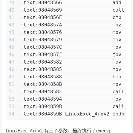
39
.text:08048566                 add   
40
.text:08048569                 call  
41
.text:0804856E                 cmp   
42
.text:08048574                 jnz   
43
.text:08048576                 mov   
44
.text:08048579                 mov   
45
.text:0804857C                 mov   
46
.text:0804857F                 mov   
47
.text:08048582                 mov   
48
.text:08048585                 mov   
49
.text:08048588                 lea   
50
.text:0804858B                 mov   
51
.text:0804858F                 call  
52
.text:08048594                 mov   
53
.text:0804859B                 call  
54
.text:0804859B LinuxExec_Argv2 endp
LinuxExec_Argv2 有三个参数。最终执行了execvp