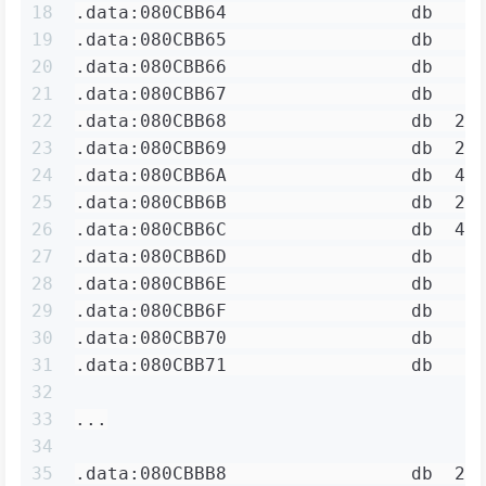
18
.data:080CBB64                 db    
19
.data:080CBB65                 db    
20
.data:080CBB66                 db    
21
.data:080CBB67                 db    
22
.data:080CBB68                 db  20
23
.data:080CBB69                 db  23
24
.data:080CBB6A                 db  41
25
.data:080CBB6B                 db  2E
26
.data:080CBB6C                 db  41
27
.data:080CBB6D                 db    
28
.data:080CBB6E                 db    
29
.data:080CBB6F                 db    
30
.data:080CBB70                 db    
31
.data:080CBB71                 db    
32
33
...
34
35
.data:080CBBB8                 db  2E