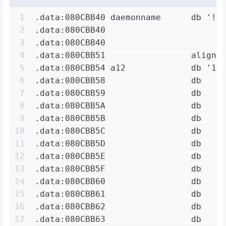
1
.data:080CBB40 daemonname      db '!#
2
.data:080CBB40                       
3
.data:080CBB40                       
4
.data:080CBB51                 align 
5
.data:080CBB54 a12             db '1*
6
.data:080CBB58                 db    
7
.data:080CBB59                 db    
8
.data:080CBB5A                 db    
9
.data:080CBB5B                 db    
10
.data:080CBB5C                 db    
11
.data:080CBB5D                 db    
12
.data:080CBB5E                 db    
13
.data:080CBB5F                 db    
14
.data:080CBB60                 db    
15
.data:080CBB61                 db    
16
.data:080CBB62                 db    
17
.data:080CBB63                 db    