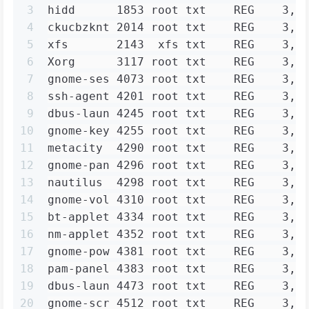
3
hidd      1853 root txt    REG    3,1
4
ckucbzknt 2014 root txt    REG    3,1
5
xfs       2143  xfs txt    REG    3,1
6
Xorg      3117 root txt    REG    3,1
7
gnome-ses 4073 root txt    REG    3,1
8
ssh-agent 4201 root txt    REG    3,1
9
dbus-laun 4245 root txt    REG    3,1
10
gnome-key 4255 root txt    REG    3,1
11
metacity  4290 root txt    REG    3,1
12
gnome-pan 4296 root txt    REG    3,1
13
nautilus  4298 root txt    REG    3,1
14
gnome-vol 4310 root txt    REG    3,1
15
bt-applet 4334 root txt    REG    3,1
16
nm-applet 4352 root txt    REG    3,1
17
gnome-pow 4381 root txt    REG    3,1
18
pam-panel 4383 root txt    REG    3,1
19
dbus-laun 4473 root txt    REG    3,1
20
gnome-scr 4512 root txt    REG    3,1