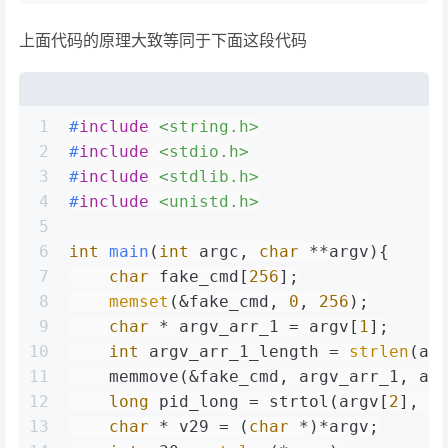
上面代码的原理大致等同于下面这段代码
1
#
include
<string.h>
2
#
include
<stdio.h>
3
#
include
<stdlib.h>
4
#
include
<unistd.h>
5
6
int
main
(
int
 argc, 
char
 **argv)
{
7
char
 fake_cmd[
256
];
8
memset
(&fake_cmd, 
0
, 
256
);
9
char
 * argv_arr_1 = argv[
1
];
10
int
 argv_arr_1_length = 
strlen
(ar
11
    memmove(&fake_cmd, argv_arr_1, ar
12
long
 pid_long = strtol(argv[
2
], 
0
13
char
 * v29 = (
char
 *)*argv;