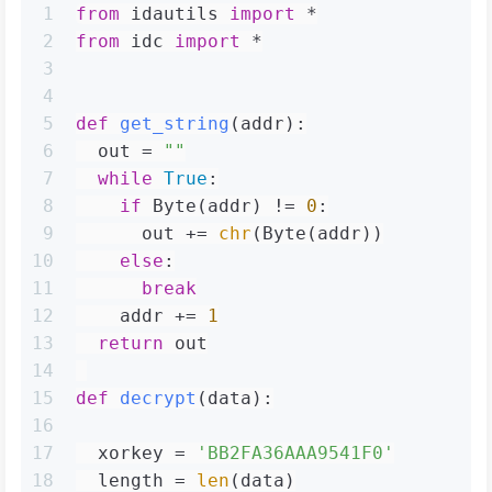
1
from
 idautils 
import
 *
2
from
 idc 
import
 *
3
4
5
def
get_string
(
addr
):
6
  out = 
""
7
while
True
:
8
if
 Byte(addr) != 
0
:
9
      out += 
chr
(Byte(addr))
10
else
:
11
break
12
    addr += 
1
13
return
 out
14
15
def
decrypt
(
data
):
16
17
  xorkey = 
'BB2FA36AAA9541F0'
18
  length = 
len
(data)