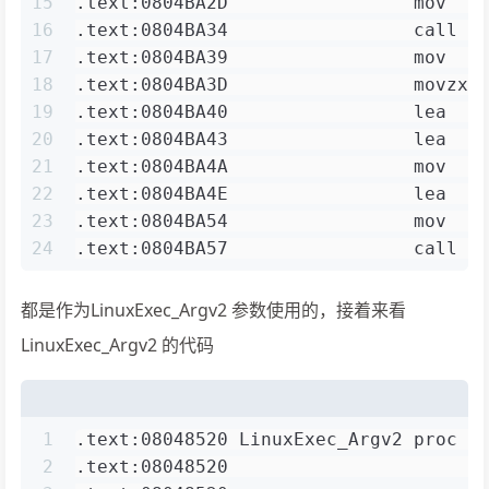
15
.text:0804BA2D                 mov   
16
.text:0804BA34                 call  
17
.text:0804BA39                 mov   
18
.text:0804BA3D                 movzx 
19
.text:0804BA40                 lea   
20
.text:0804BA43                 lea   
21
.text:0804BA4A                 mov   
22
.text:0804BA4E                 lea   
23
.text:0804BA54                 mov   
24
.text:0804BA57                 call  
都是作为LinuxExec_Argv2 参数使用的，接着来看
LinuxExec_Argv2 的代码
1
.text:08048520 LinuxExec_Argv2 proc n
2
.text:08048520                       