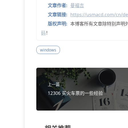
文章作者:
曼福吉
文章链接:
https://usmacd.com/cn/de
版权声明:
本博客所有文章除特别声明
码
！
windows
上一篇
12306 买火车票的一些经验