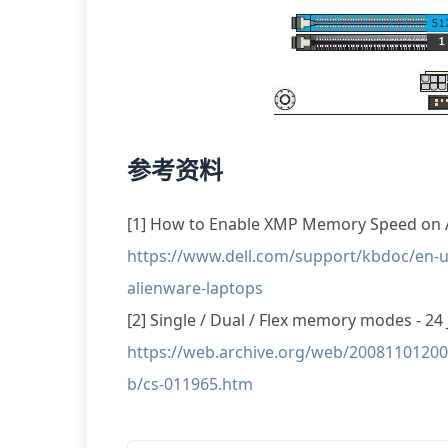
参考资料
[1] How to Enable XMP Memory Speed on A
https://www.dell.com/support/kbdoc/en
alienware-laptops
[2] Single / Dual / Flex memory modes - 24
https://web.archive.org/web/2008110120
b/cs-011965.htm