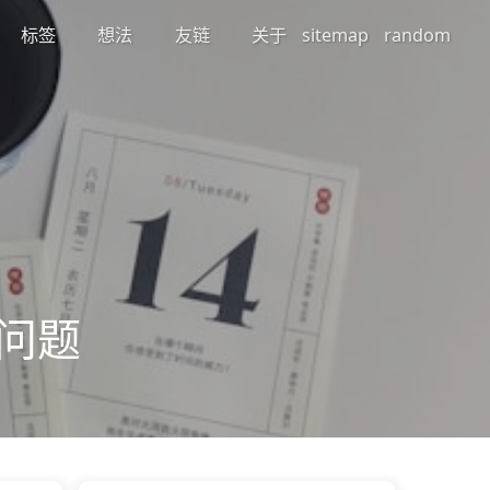
标签
想法
友链
关于
sitemap
random
容性问题