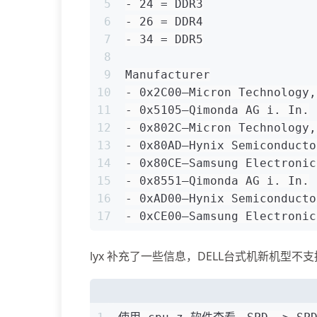
5
- 24 = DDR3
6
- 26 = DDR4
7
- 34 = DDR5
8
9
Manufacturer
10
- 0x2C00—Micron Technology,
11
- 0x5105—Qimonda AG i. In.
12
- 0x802C—Micron Technology,
13
- 0x80AD—Hynix Semiconducto
14
- 0x80CE—Samsung Electronic
15
- 0x8551—Qimonda AG i. In.
16
- 0xAD00—Hynix Semiconducto
17
- 0xCE00—Samsung Electronic
lyx 补充了一些信息，DELL台式机新机型不