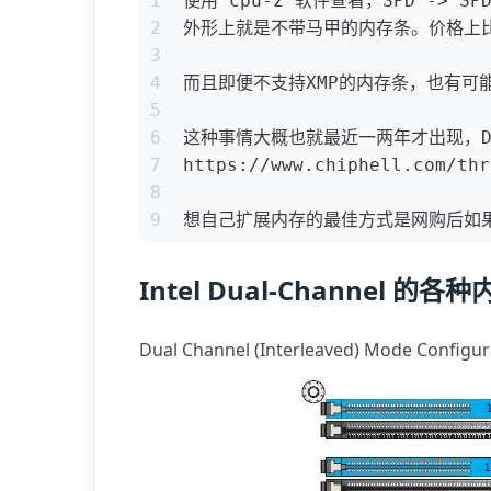
1
使用 cpu-z 软件查看，SPD -> 
2
外形上就是不带马甲的内存条。价格上比
3
4
而且即便不支持XMP的内存条，也有可
5
6
这种事情大概也就最近一两年才出现，D
7
https://www.chiphell.com/thr
8
9
想自己扩展内存的最佳方式是网购后如
Intel Dual-Channel 的
Dual Channel (Interleaved) Mode Configu