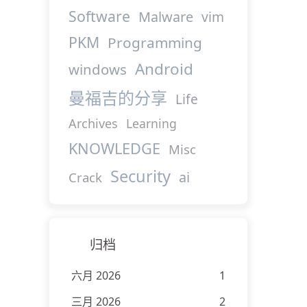
Software
Malware
vim
PKM
Programming
Android
windows
曼福吉的分享
Life
Archives
Learning
KNOWLEDGE
Misc
Security
ai
Crack
归档
六月 2026
1
三月 2026
2