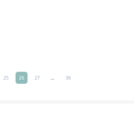
25
26
27
…
36