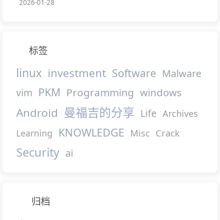
2026-01-28
标签
linux
investment
Software
Malware
PKM
Programming
windows
vim
曼福吉的分享
Android
Life
Archives
KNOWLEDGE
Misc
Crack
Learning
Security
ai
归档