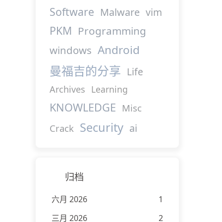
Software
Malware
vim
PKM
Programming
Android
windows
曼福吉的分享
Life
Archives
Learning
KNOWLEDGE
Misc
Security
ai
Crack
归档
六月 2026
1
三月 2026
2