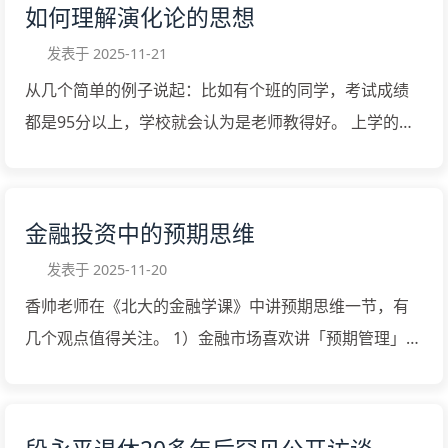
如何理解演化论的思想
发表于
2025-11-21
从几个简单的例子说起：比如有个班的同学，考试成绩
都是95分以上，学校就会认为是老师教得好。 上学的时
候听说过不少发明家的故事，就会自然而然地认为，蒸
汽机的诞生必然是出自瓦特之手，电灯泡的发明必然是
出自爱迪生之手。 类似的看法很常见，但世界比想象中
金融投资中的预期思维
的要复杂。 英国作家马特·里德利（ Matt Ridley ）写了
发表于
2025-11-20
一本书《自下而上》，英文标题叫 The Evolution of
香帅老师在《北大的金融学课》中讲预期思维一节，有
Everything 。 这本书跨学科涉及到很多领域，讲了一个
几个观点值得关注。 1）金融市场喜欢讲「预期管理」，
进化论的道理。 更准确地说，应该叫“演化论”，不仅仅
想尽办法向市场传达信号，让市场相信你的未来，这样
是生物的演化，更是一切事物的演化。 事物发展的三种
能最大限度撬动资金资源，加大预期变成现实的概率。
解释对事物发展常见的解释有三种：因果报应论，目的
金融市场是不在意过去的，一切金融资产的价格取决于
论，演化论。 第一个说法是，你家之所以现在这么兴旺