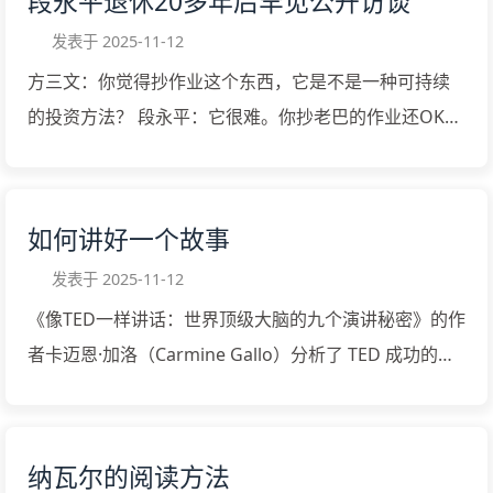
段永平退休20多年后罕见公开访谈
市场对它的未来的预期。 金融学者喜欢用历史数据来预
发达，是因为在过去做了很多好事，积了德，现在是收
发表于
2025-11-12
测未来资产的价格，是因为资产价格服从于某些随机数
获好报。第二个说法是，以前你家经历的那些不幸，其
方三文：你觉得抄作业这个东西，它是不是一种可持续
的分布规律，分析历史数据可以帮助我们分析这些随机
实那都是考验和锻炼！孟子说天将降大任于斯人也，必
的投资方法？ 段永平：它很难。你抄老巴的作业还OK，
数的分布规律。但只要遇上强大的外部冲击，这些随机
先苦其心志，劳其筋骨。第三个说法是，人左右不了时
老巴的东西都是透明的嘛。你抄我的怎么抄？我又不公
数的分布规律就可能失效，基于历史数据的分析就可能
代和大环境！赶上在现代这个时代碰巧过得很好，这里
布我的持仓。 方三文：那如果用一句话来概括你的投资
产生误导。 所以，金融模型和数据分析只能作为决策的
面没有什么特殊的安排，纯属偶然。 演化论是把现代智
理念的话，是不是“买股票就是买公司”？ 段永平：是
参考，因为这是后视镜分析 (backward looking)，而现
如何讲好一个故事
识分子和古人区分开来的一把尺子。生物的发展符合演
的，但是后面那句话就是：你要看懂公司。这个很难。
实世界的演化里，这些规律随时可能失效。 2）如果把人
化论的理论，...
发表于
2025-11-12
方三文：是什么原因或者什么样的思考，让你去考虑投
看成一个金融资产，工资或薪酬就是市场对你的定价。
《像TED一样讲话：世界顶级大脑的九个演讲秘密》的作
资英伟达这样的，看起来是一个高度变化的行业中的一
这个价格和其他的金融资产类似，由市场对你的预期决
者卡迈恩·加洛（Carmine Gallo）分析了 TED 成功的演
个企业？ 段永平：我以前也以为它高度变化，后来发现
定。 如果市场认为你有持续学习能力，有能力提升空
讲，总结了演讲成功的秘密。 故事是一种传播手段，听
它们确实很厉害。AI这个东西我觉得至少掺和一下，不
间，有稳定工作的预判，对你的预期越长期、越稳定、
故事能让听众和你的大脑同步，这就是故事的力量。 亚
要错过了。 方三文：你未来还有哪些愿望想要实现？ 段
越乐观，给你薪酬水平也就越高。 预期可能是金融投资
里士多德的理论，要说服别人你得提供三个东西：
永平：我这个人本来就胸无大志，我就过好每一天就挺
纳瓦尔的阅读方法
中最重要的几个概念之一。著名的基金经理冯柳，在其