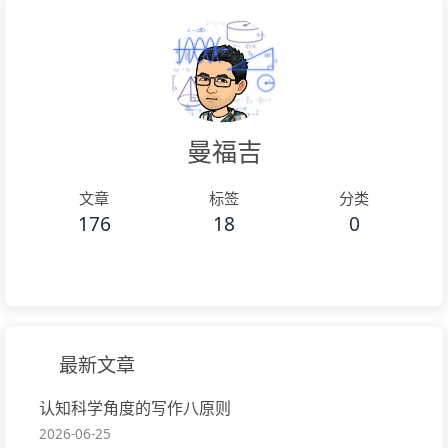
要性: 为身体提供能量来源、构建和修复组织的材料、调
节生理功能的必需物质（维生素、矿物质），支持免疫
系统，预防慢性疾病。 核心原则: 均衡: 摄入各种宏量营
养素（碳水化合物、蛋白质、脂肪）和微量营养素（维
曼福吉
生素、矿物质）的平衡组合。 多样性: 食用多种不同种类
的食物，特别是不同颜色的蔬菜水果，以确保获得广泛
文章
标签
分类
的营养素。 整体性: 优先选择天然、未加工或最低限度加
176
18
0
工的食物（全谷物、新鲜蔬果、瘦肉蛋白、豆类、坚果
种子）。 适量: 控制总能量摄入，避免长期过量或不足，
关注食物的“质”而非仅仅是“量”。 水分: 保持充足的水分
摄入对所有生理功能都至关重要。 最佳实践建议: 多吃蔬
最新文章
菜水果: 目标是占据餐盘的一半左右，种类和颜色越丰富
越好。 选择全谷物: 用全麦面包、糙米...
认知科学角度的写作八原则
2026-06-25