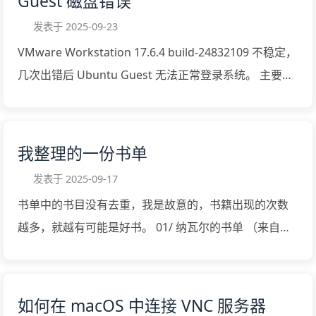
Guest 磁盘错误
12345678910111213141516171819202122232425262
内容强烈吸引着我，我会从中间开始读。 我想读多少就
发表于
2025-09-23
7282930313233343536377-Zip and
读多少，并不觉得必须从头到尾全部读完。 – 来自《纳
VMware Workstation 17.6.4 build-24832109 不稳定，
p7zip===============Now there are two different
瓦尔宝典》 本文来自 「曼福吉的分享」
几次出错后 Ubuntu Guest 无法正常登录系统。 主要异
ports of 7-Zip for Linux/macOS:1) p7zip - another
https://xiaobot.net/p/MindForge 小报童专栏 详情请
常为：输入用户和密码后卡在 GUI 的登录界面，使用
port of 7-Zip for Linux, made by an independent
见：付费专栏：《曼福吉的分享》
fsck 修复分区后问题解决，具体步骤如下： 菜单：
developer. The latest version of p7zip now is 16.02,
VMWare -> 虚拟机 -> SSH -> 连接到 SSH，弹出 cmd ，
and that p7zip...
我整理的一份书单
输入用户密码后成功登录。 登录后发现 Ubuntu 系统报
发表于
2025-09-17
错信息。 1234Last login: Tue Sep 16 10:37:29 2025
书单中的书目没有去重，我是故意的，书籍出现的次数
from 127.0.0.1Could not chdir to home directory
越多，就越有可能是好书。 01/ 纳瓦尔的书单 （来自
/home/zz: No such file or directoryTo run a
《纳瓦尔宝典》） 《无穷的开始：世界进步的本源》戴
command as administrator (user "root"), use "sudo
维·多伊奇 《人类简史：从动物到上帝》尤瓦尔·赫拉利
<command>".See "man sudo_root" for details. 查看
《理性乐观派：一部人类经济进步史》马特·里德利 《非
/etc/...
如何在 macOS 中连接 VNC 服务器