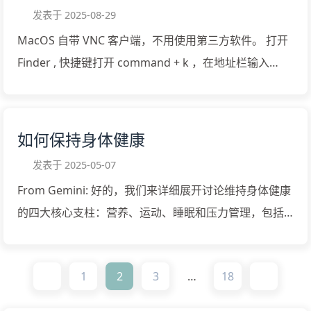
对称风险》纳西姆·塔勒布 《随机生存的智慧：黑天鹅语
发表于
2025-08-29
录》纳西姆·塔勒布 《费曼讲物理：入门》理查德·费曼
MacOS 自带 VNC 客户端，不用使用第三方软件。 打开
《万物解释者：复杂事物的极简说明书》兰道尔·门罗
Finder , 快捷键打开 command + k ，在地址栏输入
《趣味物理寻答集》刘易斯·卡罗尔·爱泼斯坦 《历史的教
vnc://1.1.1.1:590x 若 vnc 以 vncserver :2 启动，则需要
训》威尔·杜兰特 《主权个体：把握向信息时代的过渡》
在地址栏输入 vnc://1.1.1.1:5902
詹姆斯·戴尔·戴维森、威廉·里斯-莫格勋爵 《穷查理宝
典：查理·芒格智慧箴言录》查理·芒格、彼得·考夫曼
如何保持身体健康
（编） 《现实不似你所见：量子引力之旅》卡洛·罗韦利
发表于
2025-05-07
《七堂极简物理课》卡洛·罗韦利 《生命之书》吉杜·克里
From Gemini: 好的，我们来详细展开讨论维持身体健康
希那穆提 《全然的自由：克里希那穆提要义》吉杜·克里
的四大核心支柱：营养、运动、睡眠和压力管理，包括
希那穆 《悉达多》赫尔曼·黑塞 《爱的方式：安东尼·德·
它们的细节和一些最佳实践建议。请注意，这些是通用
梅勒的最后沉思》安东尼·德·梅勒 《清醒地活》迈克·辛
建议，个体差异很大，最佳方案可能需要根据个人情况
《沉思录》马可·奥勒留 《让爱自己变成好习惯》卡马尔·
1
2
3
…
18
调整，并在必要时咨询专业人士（医生、注册营养师、
拉维坎特 《塞涅卡之道：斯多葛派大...
认证教练、心理咨询师等）。 1. 合理营养 (Nutrition) 重