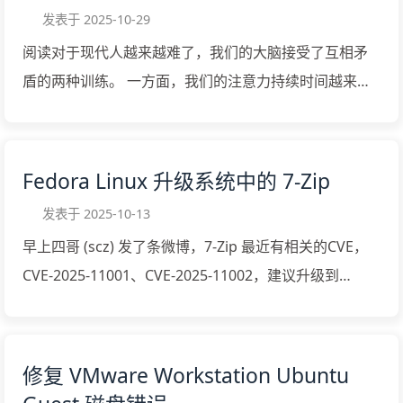
Ethos ：个人信用，听众相信你是因为你的成绩，或者
好。 方三文：大家好，我是方三文，也是雪球上的“不明
投资系统中对「预期」的描述颇为经典： 在我看...
发表于
2025-10-29
你拥有的头衔 Logos：逻辑，就是理论推理和证据支
真相的群众”。我对自己的简介是“陪聊陪赌”。 那么跟谁
阅读对于现代人越来越难了，我们的大脑接受了互相矛
持，比如提供各种统计数字 Pathos：同理心和同情心，
聊呢？有可能是跟上市公司的CEO聊，聊一聊他们公司
盾的两种训练。 一方面，我们的注意力持续时间越来越
这就是故事的作用 这三个东西中，最有作用的是
的商业模式、他们的行业竞争力；也有可能是跟基金经
短。在海量信息的冲击下，我们希望快速略读，总结要
Pathos，晓之以理不如动之以情 加洛发现 TED 的演讲
理聊，聊他们的投资理念、投资框架和具体的投资行
点，直奔主题。 另一方面，我们从小接受的教育是书必
者爱讲的故事有三种，我们对这三种故事有不同的要
为；也有可能跟经济学家聊，聊一聊他们对经济形势的
须读完一本再读下一本。 我认识的很多人都被卡在某一
求。 第一种，你自己的故事。 可以讲和演讲主题相关的
Fedora Linux 升级系统中的 7-Zip
看法。我可以把大家的问题带给他们，帮大家跟他们
本书上，无法开始阅读下一本书。 推特，脸书，降低了
任何故事，听众总是对你自己的故事比别人故事更感兴
聊，也可以理解我是大家的“代问人”。 童年与成长：自
发表于
2025-10-13
我的阅读能力，但也大大提升了我的写作能力。 上网的
趣。讲自己的故事能让听众觉得你真诚。 第二种，别人
由...
早上四哥 (scz) 发了条微博，7-Zip 最近有相关的CVE，
每一天我都是在吃多巴胺零食，每块零食就是140个字
的故事 听众对别人的故事要求更高，希望能从别人的经
CVE-2025-11001、CVE-2025-11002，建议升级到
符。 回归阅读非常困难，大脑被训练成只会浏览140个
历里学到一些道理。 第三种，某个品牌或产品的故事 这
25.01。 如果使用 Windows 系统，在 https://7-
字的碎片化内容。 我想到了一个阅读的方法，把书当成
种故事要求更高，它应该是一个有关成功或失败的故事
zip.org/ 下载 7-Zip 25.01，升级安装即可。 在 Linux 系
博客文章集锦或推文合集，这样我就不用读完整本书
统中 7-zip 的版本比较复杂，关于 p7zip 和 7-zip 可以参
了。我会同时阅读 10本，20本书，一目十行，囫囵吞枣
修复 VMware Workstation Ubuntu
考7-zip 官方readme.txt 的说明。
地读。 书籍的某段内容枯燥，我就跳过这部分。如果有